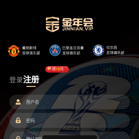
送
18
元
注册
登录