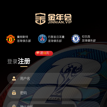
送
18
元
注册
登录