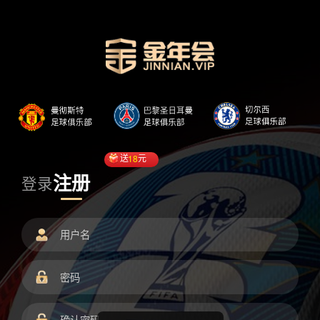
送
18
元
注册
登录