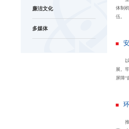
体制
廉洁文化
伍。
多媒体
以总
展。
屏障
推行