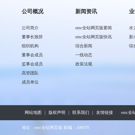
公司概况
新闻资讯
业
公司简介
emc全站网页版要闻
水
董事长致辞
emc全站网页版快讯
新
组织机构
综合新闻
综
董事会成员
一线动态
监事会成员
政策法规
高管团队
成员单位
网站地图
|
版权声明
|
联系我们
|
友情链接
emc全
地址：emc全站网页版 邮编：100070