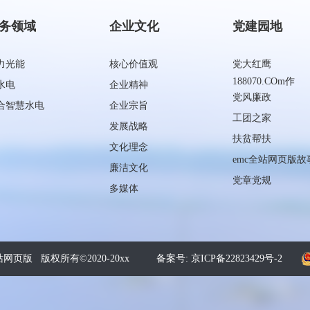
务领域
企业文化
党建园地
力光能
核心价值观
党大红鹰
188070.COm作
水电
企业精神
党风廉政
合智慧水电
企业宗旨
工团之家
发展战略
扶贫帮扶
文化理念
emc全站网页版故
廉洁文化
党章党规
多媒体
站网页版 版权所有©2020-20xx
备案号: 京ICP备22823429号-2