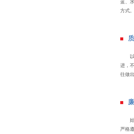
蓝、
方式
以高
进，
往做
始终
严格