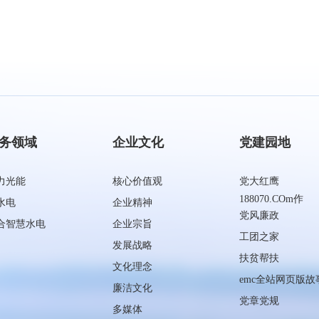
务领域
企业文化
党建园地
力光能
核心价值观
党大红鹰
188070.COm作
水电
企业精神
党风廉政
合智慧水电
企业宗旨
工团之家
发展战略
扶贫帮扶
文化理念
emc全站网页版故
廉洁文化
党章党规
多媒体