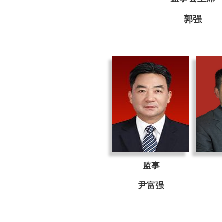
郭强
监事
尹富强