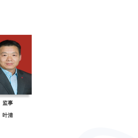
监事
叶清