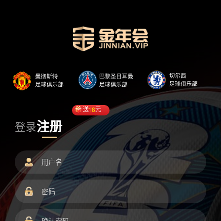
送
18
元
注册
登录