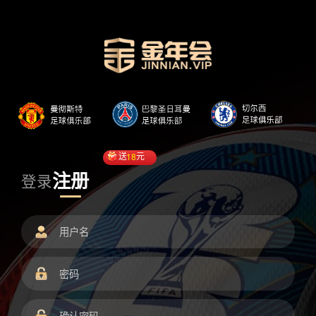
送
18
元
注册
登录