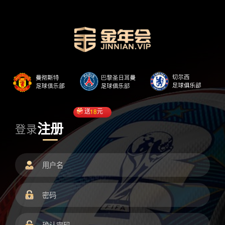
送
18
元
注册
登录