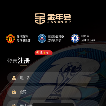
送
18
元
注册
登录